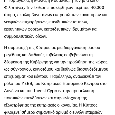
η Πορτογαλία, η Μάλτα, η Ρουμανία, η Τυνησία και οι
Φιλιππίνες. Την έκθεση επισκέφθηκαν περίπου 40.000
άτομα, περιλαμβανομένων εκπροσώπων καινοτόμων και
νεοφυών επιχειρήσεων, επενδυτικών ταμείων,
ερευνητικών φορέων, εκπαιδευτικών ιδρυμάτων και
συμβουλευτικών οίκων.
Η συμμετοχή της Κύπρου σε μια διοργάνωση τέτοιου
μεγέθους και διεθνούς εμβέλειας επιβεβαιώνει τη
δέσμευση της Κυβέρνησης για την προώθηση της χώρας
ως σύγχρονου, καινοτόμου και διεθνώς διασυνδεδεμένου
επιχειρηματικού κέντρου. Παράλληλα, αναδεικνύει τον
ρόλο του YEEB, του Κυπριακού Εμπορικού Κέντρου στο
Λονδίνο και του Invest Cyprus στην προσέλκυση
ποιοτικών επενδύσεων και στην ενίσχυση της
εξωστρέφειας της κυπριακής οικονομίας. Η Κύπρος
φιλοξενεί σήμερα σημαντικό αριθμό διεθνών εταιρειών